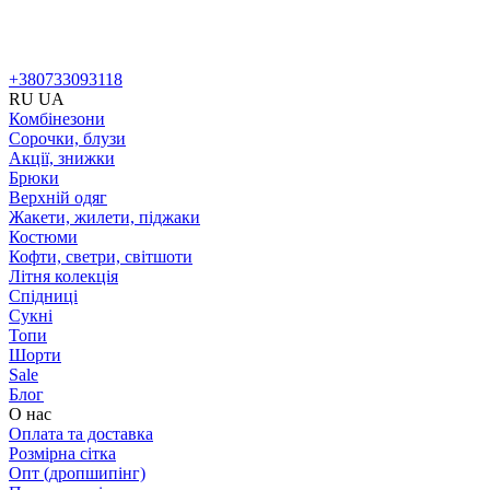
+380733093118
RU
UA
Комбінезони
Сорочки, блузи
Акції, знижки
Брюки
Верхній одяг
Жакети, жилети, піджаки
Костюми
Кофти, светри, світшоти
Літня колекція
Спідниці
Сукні
Топи
Шорти
Sale
Блог
О нас
Оплата та доставка
Розмірна сітка
Опт (дропшипінг)