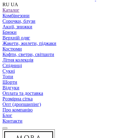
RU
UA
Каталог
Комбінезони
Сорочки, блузи
Акції, знижки
Брюки
Верхній одяг
Жакети, жилети, піджаки
Костюми
Кофти, светри, світшоти
Літня колекція
Спідниці
Сукні
Топи
Шорти
Відгуки
Оплата та доставка
Розмірна сітка
Опт (дропшипінг)
Про компанію
Блог
Контакти