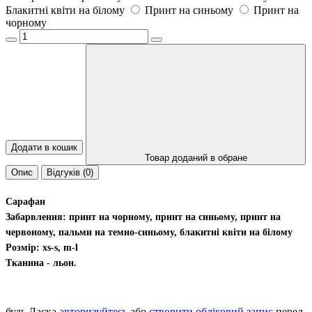
Блакитні квіти на білому
Принт на синьому
Принт на
чорному
Додати в кошик
Товар доданий в обране
Опис
Відгуків (0)
Сарафан
Забарвлення: принт на чорному, принт на синьому, принт на
червоному, пальми на темно-синьому, блакитні квіти на білому
Розмір: xs-s, m-l
Тканина - льон.
будь Ласка
авторизуйтесь
або
створити обліковий запис
перед