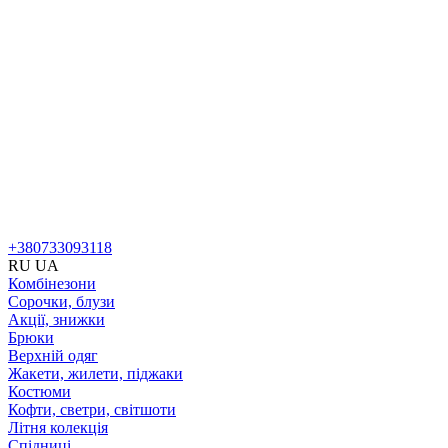
+380733093118
RU
UA
Комбінезони
Сорочки, блузи
Акції, знижки
Брюки
Верхній одяг
Жакети, жилети, піджаки
Костюми
Кофти, светри, світшоти
Літня колекція
Спідниці