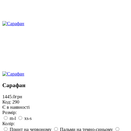
Сарафан
1445.0грн
Код: 290
Є в наявності
Розмір:
m-l
xs-s
Колір:
Принт на червоному
Пальми на темно-синьому