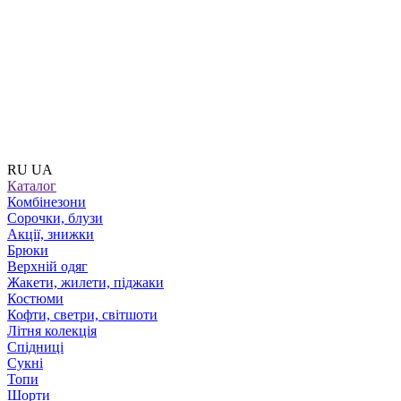
RU
UA
Каталог
Комбінезони
Сорочки, блузи
Акції, знижки
Брюки
Верхній одяг
Жакети, жилети, піджаки
Костюми
Кофти, светри, світшоти
Літня колекція
Спідниці
Сукні
Топи
Шорти